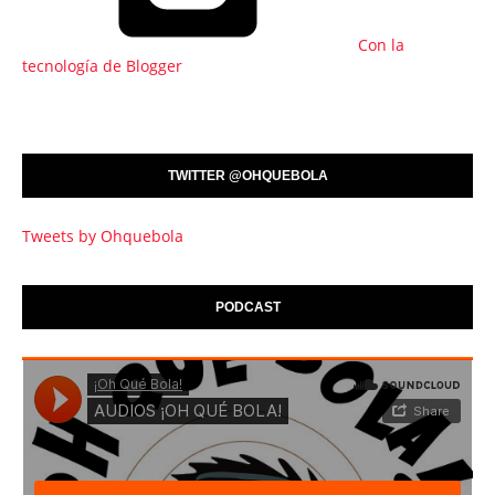
Con la
tecnología de Blogger
TWITTER @OHQUEBOLA
Tweets by Ohquebola
PODCAST